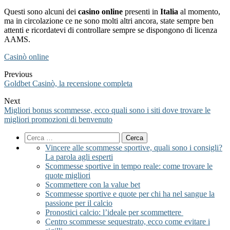
Questi sono alcuni dei
casino online
presenti in
Italia
al momento,
ma in circolazione ce ne sono molti altri ancora, state sempre ben
attenti e ricordatevi di controllare sempre se dispongono di licenza
AAMS.
Casinò online
Previous
Goldbet Casinò, la recensione completa
Next
Migliori bonus scommesse, ecco quali sono i siti dove trovare le
migliori promozioni di benvenuto
Ricerca
per:
Vincere alle scommesse sportive, quali sono i consigli?
La parola agli esperti
Scommesse sportive in tempo reale: come trovare le
quote migliori
Scommettere con la value bet
Scommesse sportive e quote per chi ha nel sangue la
passione per il calcio
Pronostici calcio: l’ideale per scommettere
Centro scommesse sequestrato, ecco come evitare i