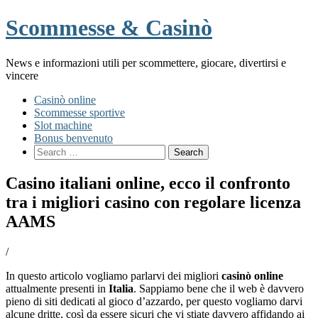
Scommesse & Casinò
News e informazioni utili per scommettere, giocare, divertirsi e
vincere
Casinò online
Scommesse sportive
Slot machine
Bonus benvenuto
Search
for:
Casino italiani online, ecco il confronto
tra i migliori casino con regolare licenza
AAMS
/
In questo articolo vogliamo parlarvi dei migliori
casinò online
attualmente presenti in
Italia
. Sappiamo bene che il web è davvero
pieno di siti dedicati al gioco d’azzardo, per questo vogliamo darvi
alcune dritte, così da essere sicuri che vi stiate davvero affidando ai